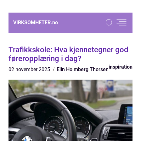
VIRKSOMHETER.
no
Trafikkskole: Hva kjennetegner god
føreropplæring i dag?
inspiration
02 november 2025
Elin Holmberg Thorsen