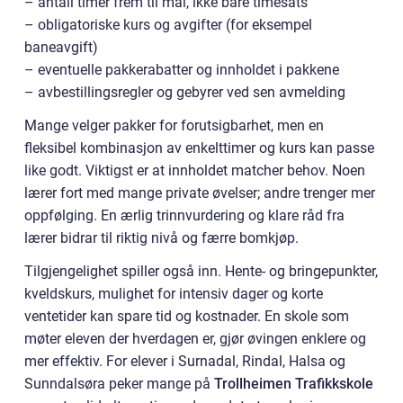
– antall timer frem til mål, ikke bare timesats
– obligatoriske kurs og avgifter (for eksempel
baneavgift)
– eventuelle pakkerabatter og innholdet i pakkene
– avbestillingsregler og gebyrer ved sen avmelding
Mange velger pakker for forutsigbarhet, men en
fleksibel kombinasjon av enkelttimer og kurs kan passe
like godt. Viktigst er at innholdet matcher behov. Noen
lærer fort med mange private øvelser; andre trenger mer
oppfølging. En ærlig trinnvurdering og klare råd fra
lærer bidrar til riktig nivå og færre bomkjøp.
Tilgjengelighet spiller også inn. Hente- og bringepunkter,
kveldskurs, mulighet for intensiv dager og korte
ventetider kan spare tid og kostnader. En skole som
møter eleven der hverdagen er, gjør øvingen enklere og
mer effektiv. For elever i Surnadal, Rindal, Halsa og
Sunndalsøra peker mange på
Trollheimen Trafikkskole