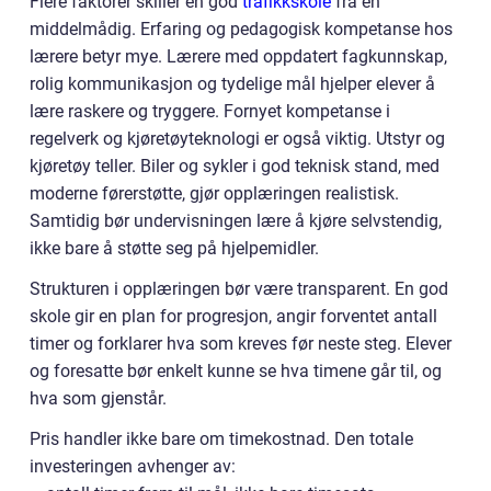
Flere faktorer skiller en god
trafikkskole
fra en
middelmådig. Erfaring og pedagogisk kompetanse hos
lærere betyr mye. Lærere med oppdatert fagkunnskap,
rolig kommunikasjon og tydelige mål hjelper elever å
lære raskere og tryggere. Fornyet kompetanse i
regelverk og kjøretøyteknologi er også viktig. Utstyr og
kjøretøy teller. Biler og sykler i god teknisk stand, med
moderne førerstøtte, gjør opplæringen realistisk.
Samtidig bør undervisningen lære å kjøre selvstendig,
ikke bare å støtte seg på hjelpemidler.
Strukturen i opplæringen bør være transparent. En god
skole gir en plan for progresjon, angir forventet antall
timer og forklarer hva som kreves før neste steg. Elever
og foresatte bør enkelt kunne se hva timene går til, og
hva som gjenstår.
Pris handler ikke bare om timekostnad. Den totale
investeringen avhenger av: