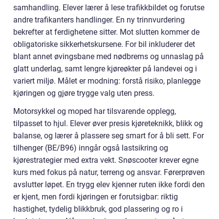
samhandling. Elever lærer å lese trafikkbildet og forutse
andre trafikanters handlinger. En ny trinnvurdering
bekrefter at ferdighetene sitter. Mot slutten kommer de
obligatoriske sikkerhetskursene. For bil inkluderer det
blant annet øvingsbane med nødbrems og unnaslag på
glatt underlag, samt lengre kjøreøkter på landevei og i
variert miljø. Målet er modning: forstå risiko, planlegge
kjøringen og gjøre trygge valg uten press.
Motorsykkel og moped har tilsvarende opplegg,
tilpasset to hjul. Elever øver presis kjøreteknikk, blikk og
balanse, og lærer å plassere seg smart for å bli sett. For
tilhenger (BE/B96) inngår også lastsikring og
kjørestrategier med extra vekt. Snøscooter krever egne
kurs med fokus på natur, terreng og ansvar. Førerprøven
avslutter løpet. En trygg elev kjenner ruten ikke fordi den
er kjent, men fordi kjøringen er forutsigbar: riktig
hastighet, tydelig blikkbruk, god plassering og ro i