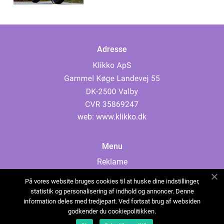
Adresse
web:
www.klikko.dk
Menu
Reklame
Om oss
På vores website bruges cookies til at huske dine indstillinger,
Cookies
statistik og personalisering af indhold og annoncer. Denne
information deles med tredjepart. Ved fortsat brug af websiden
Kontakt Oss
godkender du cookiepolitikken.
Sitemap