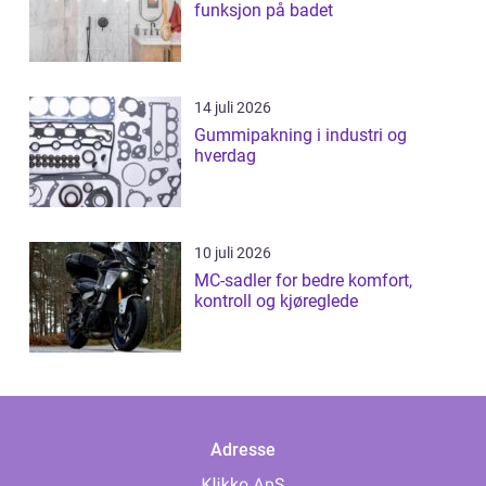
funksjon på badet
14 juli 2026
Gummipakning i industri og
hverdag
10 juli 2026
MC-sadler for bedre komfort,
kontroll og kjøreglede
Adresse