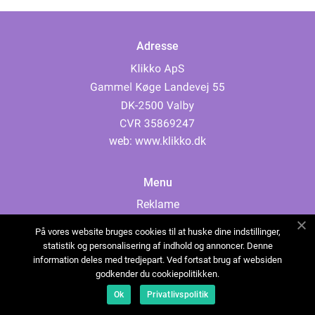
Adresse
web:
www.klikko.dk
Menu
Reklame
Om oss
På vores website bruges cookies til at huske dine indstillinger,
Cookies
statistik og personalisering af indhold og annoncer. Denne
information deles med tredjepart. Ved fortsat brug af websiden
Kontakt Oss
godkender du cookiepolitikken.
Sitemap
Ok
Privatlivspolitik