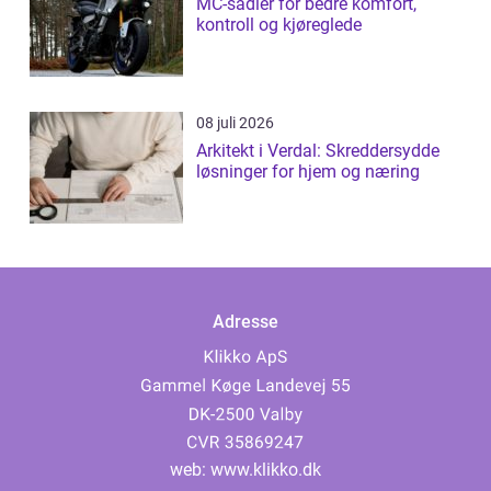
MC-sadler for bedre komfort,
kontroll og kjøreglede
08 juli 2026
Arkitekt i Verdal: Skreddersydde
løsninger for hjem og næring
Adresse
web:
www.klikko.dk