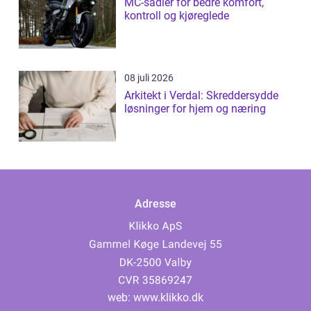
MC-sadler for bedre komfort,
kontroll og kjøreglede
08 juli 2026
Arkitekt i Verdal: Skreddersydde
løsninger for hjem og næring
Adresse
web:
www.klikko.dk