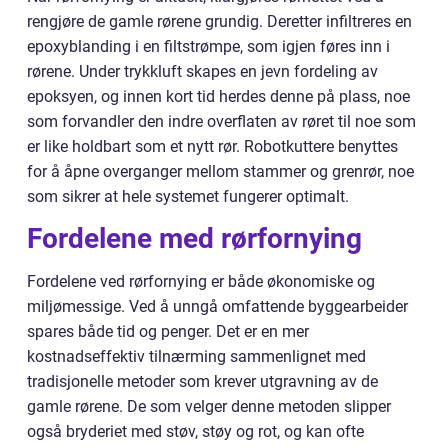
rengjøre de gamle rørene grundig. Deretter infiltreres en
epoxyblanding i en filtstrømpe, som igjen føres inn i
rørene. Under trykkluft skapes en jevn fordeling av
epoksyen, og innen kort tid herdes denne på plass, noe
som forvandler den indre overflaten av røret til noe som
er like holdbart som et nytt rør. Robotkuttere benyttes
for å åpne overganger mellom stammer og grenrør, noe
som sikrer at hele systemet fungerer optimalt.
Fordelene med rørfornying
Fordelene ved rørfornying er både økonomiske og
miljømessige. Ved å unngå omfattende byggearbeider
spares både tid og penger. Det er en mer
kostnadseffektiv tilnærming sammenlignet med
tradisjonelle metoder som krever utgravning av de
gamle rørene. De som velger denne metoden slipper
også bryderiet med støv, støy og rot, og kan ofte