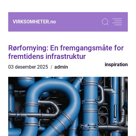
VIRKSOMHETER.
no
Rørfornying: En fremgangsmåte for
fremtidens infrastruktur
inspiration
03 desember 2025
admin