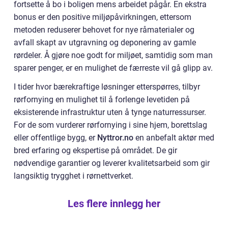
fortsette å bo i boligen mens arbeidet pågår. En ekstra
bonus er den positive miljøpåvirkningen, ettersom
metoden reduserer behovet for nye råmaterialer og
avfall skapt av utgravning og deponering av gamle
rørdeler. Å gjøre noe godt for miljøet, samtidig som man
sparer penger, er en mulighet de færreste vil gå glipp av.
I tider hvor bærekraftige løsninger etterspørres, tilbyr
rørfornying en mulighet til å forlenge levetiden på
eksisterende infrastruktur uten å tynge naturressurser.
For de som vurderer rørfornying i sine hjem, borettslag
eller offentlige bygg, er
Nyttror.no
en anbefalt aktør med
bred erfaring og ekspertise på området. De gir
nødvendige garantier og leverer kvalitetsarbeid som gir
langsiktig trygghet i rørnettverket.
Les flere innlegg her