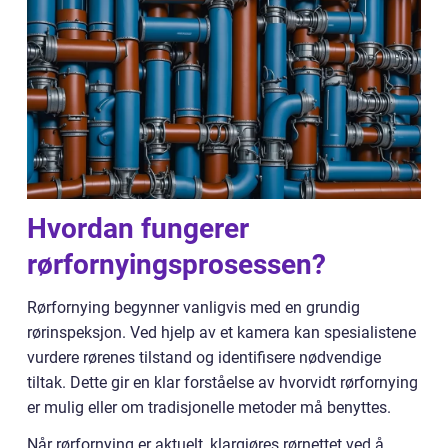
Hvordan fungerer
rørfornyingsprosessen?
Rørfornying begynner vanligvis med en grundig
rørinspeksjon. Ved hjelp av et kamera kan spesialistene
vurdere rørenes tilstand og identifisere nødvendige
tiltak. Dette gir en klar forståelse av hvorvidt rørfornying
er mulig eller om tradisjonelle metoder må benyttes.
Når rørfornying er aktuelt, klargjøres rørnettet ved å