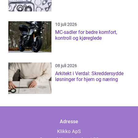
10 juli 2026
MC-sadler for bedre komfort,
kontroll og kjøreglede
08 juli 2026
Arkitekt i Verdal: Skreddersydde
løsninger for hjem og næring
Adresse