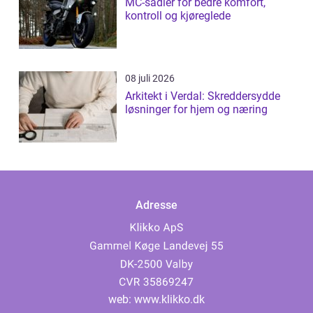
MC-sadler for bedre komfort,
kontroll og kjøreglede
08 juli 2026
Arkitekt i Verdal: Skreddersydde
løsninger for hjem og næring
Adresse
web:
www.klikko.dk