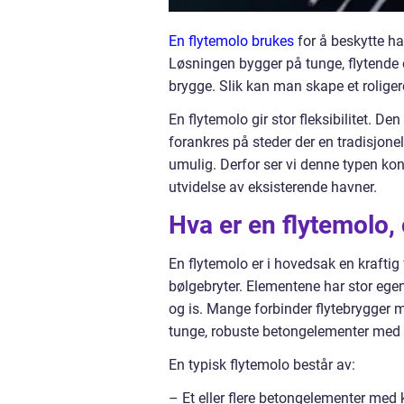
En flytemolo brukes
for å beskytte ha
Løsningen bygger på tunge, flytende 
brygge. Slik kan man skape et rolige
En flytemolo gir stor fleksibilitet. D
forankres på steder der en tradisjonell s
umulig. Derfor ser vi denne typen ko
utvidelse av eksisterende havner.
Hva er en flytemolo,
En flytemolo er i hovedsak en kraftig
bølgebryter. Elementene har stor egen
og is. Mange forbinder flytebrygger m
tunge, robuste betongelementer med l
En typisk flytemolo består av:
– Et eller flere betongelementer med 