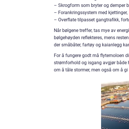
– Skrogform som bryter og demper b
– Forankringssystem med kjettinger, st
– Overflate tilpasset gangtrafikk, fort
Når bølgene treffer, tas mye av ener
bølgehøyden reflekteres, mens resten 
der småbåter, fartøy og kaianlegg kan
For å fungere godt må flytemoloen dim
strømforhold og isgang avgjør både h
om å tåle stormer, men også om å gi 