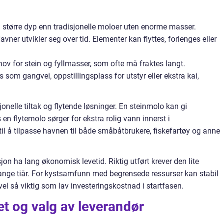
å større dyp enn tradisjonelle moloer uten enorme masser.
avner utvikler seg over tid. Elementer kan flyttes, forlenges eller
v for stein og fyllmasser, som ofte må fraktes langt.
som gangvei, oppstillingsplass for utstyr eller ekstra kai,
onelle tiltak og flytende løsninger. En steinmolo kan gi
n flytemolo sørger for ekstra rolig vann innerst i
 til å tilpasse havnen til både småbåtbrukere, fiskefartøy og ann
sjon ha lang økonomisk levetid. Riktig utført krever den lite
 mange tiår. For kystsamfunn med begrensede ressurser kan stabil
vel så viktig som lav investeringskostnad i startfasen.
et og valg av leverandør