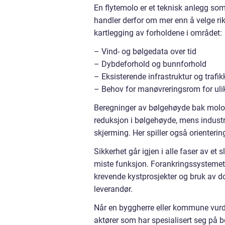
En flytemolo er et teknisk anlegg som
handler derfor om mer enn å velge ri
kartlegging av forholdene i området:
– Vind- og bølgedata over tid
– Dybdeforhold og bunnforhold
– Eksisterende infrastruktur og trafi
– Behov for manøvreringsrom for ulik
Beregninger av bølgehøyde bak moloe
reduksjon i bølgehøyde, mens indust
skjerming. Her spiller også orienteri
Sikkerhet går igjen i alle faser av et
miste funksjon. Forankringssystemet e
krevende kystprosjekter og bruk av d
leverandør.
Når en byggherre eller kommune vurde
aktører som har spesialisert seg på 