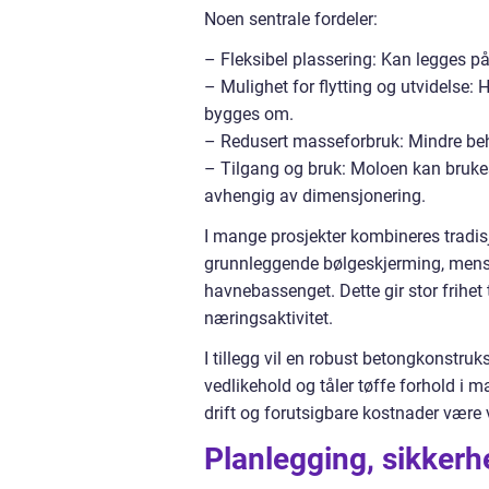
Noen sentrale fordeler:
– Fleksibel plassering: Kan legges p
– Mulighet for flytting og utvidelse: H
bygges om.
– Redusert masseforbruk: Mindre beho
– Tilgang og bruk: Moloen kan brukes 
avhengig av dimensjonering.
I mange prosjekter kombineres tradisj
grunnleggende bølgeskjerming, mens e
havnebassenget. Dette gir stor frihet
næringsaktivitet.
I tillegg vil en robust betongkonstruk
vedlikehold og tåler tøffe forhold i
drift og forutsigbare kostnader være 
Planlegging, sikkerh