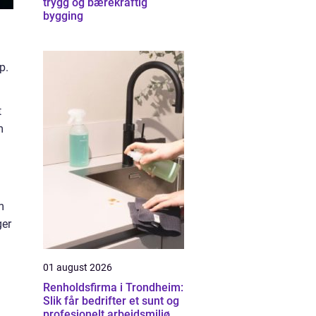
trygg og bærekraftig
bygging
p.
t
m
m
ger
01 august 2026
Renholdsfirma i Trondheim:
Slik får bedrifter et sunt og
profesjonelt arbeidsmiljø