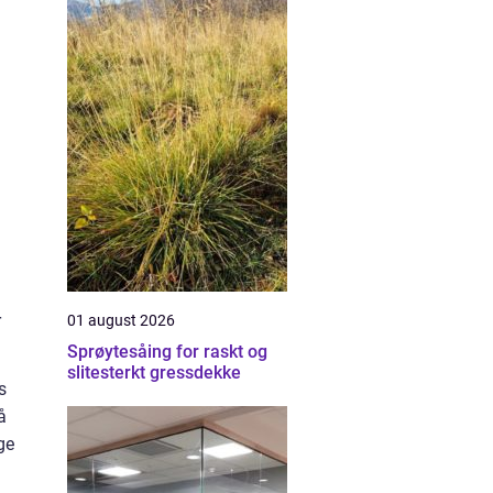
r
01 august 2026
Sprøytesåing for raskt og
slitesterkt gressdekke
s
å
ge