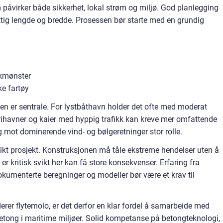
 påvirker både sikkerhet, lokal strøm og miljø. God planlegging
ktig lengde og bredde. Prosessen bør starte med en grundig
kkmønster
e fartøy
n er sentrale. For lystbåthavn holder det ofte med moderat
rihavner og kaier med hyppig trafikk kan kreve mer omfattende
ng mot dominerende vind- og bølgeretninger stor rolle.
 slikt prosjekt. Konstruksjonen må tåle ekstreme hendelser uten å
r kritisk svikt her kan få store konsekvenser. Erfaring fra
okumenterte beregninger og modeller bør være et krav til
rer flytemolo, er det derfor en klar fordel å samarbeide med
betong i maritime miljøer. Solid kompetanse på betongteknologi,