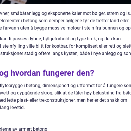
vner, småbåtanlegg og eksponerte kaier mot bølger, strøm og is.
elementer i betong som demper bølgene før de treffer land eller
re farvann uten å bygge massive moloer i stein fra bunnen og op
en kan tilpasses dybde, bølgeforhold og type bruk, og den kan
teinfylling ville blitt for kostbar, for komplisert eller rett og slet
nstruksjoner stadig oftere langs kysten, både i nye anlegg og so
 og hvordan fungerer den?
 flytebrygge i betong, dimensjonert og utformet for å fungere so
vekt og dypgående skrog, slik at de tåler høy belastning fra bøl
ed lette plast- eller trekonstruksjoner, men her er det snakk om
ang levetid.
kjerne av armert betong