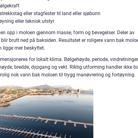
ølgekraft
rekkstag eller stagfester til land eller sjøbunn
øyning eller teknisk utstyr
gien opp i moloen gjennom masse, form og bevegelser. Deler av
blir brutt ned på baksiden. Resultatet er roligere vann bak molo
 ligge mer beskyttet.
ensjoneres for lokalt klima. Bølgehøyde, periode, vindretninger
øyde, bredde, dypgang og vekt. Riktig utforming handler ikke b
rolig nok vann bak moloen til trygg manøvrering og fortøyning.