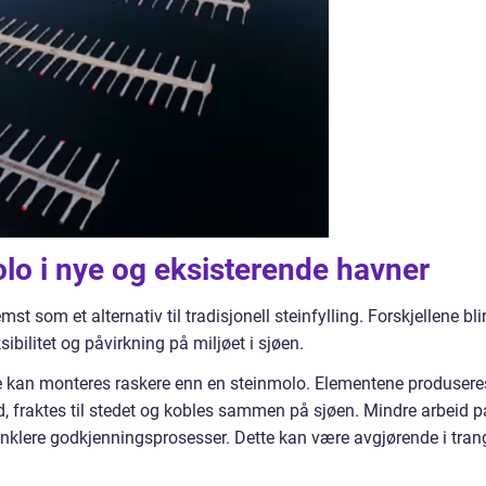
lo i nye og eksisterende havner
t som et alternativ til tradisjonell steinfylling. Forskjellene bli
ibilitet og påvirkning på miljøet i sjøen.
ofte kan monteres raskere enn en steinmolo. Elementene produsere
and, fraktes til stedet og kobles sammen på sjøen. Mindre arbeid p
enklere godkjenningsprosesser. Dette kan være avgjørende i tran