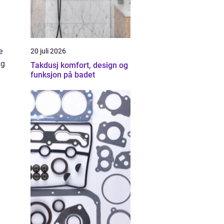
e
20 juli 2026
ng
Takdusj komfort, design og
funksjon på badet