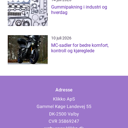
Gummipakning i industri og
hverdag
10 juli 2026
MC-sadler for bedre komfort,
kontroll og kjøreglede
Adresse