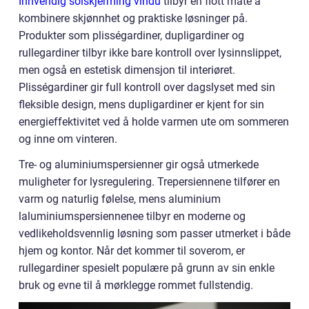
Innvendig solskjerming vindu
tilbyr en flott måte å
kombinere skjønnhet og praktiske løsninger på.
Produkter som plisségardiner, dupligardiner og
rullegardiner tilbyr ikke bare kontroll over lysinnslippet,
men også en estetisk dimensjon til interiøret.
Plisségardiner gir full kontroll over dagslyset med sin
fleksible design, mens dupligardiner er kjent for sin
energieffektivitet ved å holde varmen ute om sommeren
og inne om vinteren.
Tre- og aluminiumspersienner gir også utmerkede
muligheter for lysregulering. Trepersiennene tilfører en
varm og naturlig følelse, mens aluminium
laluminiumspersiennenee tilbyr en moderne og
vedlikeholdsvennlig løsning som passer utmerket i både
hjem og kontor. Når det kommer til soverom, er
rullegardiner spesielt populære på grunn av sin enkle
bruk og evne til å mørklegge rommet fullstendig.