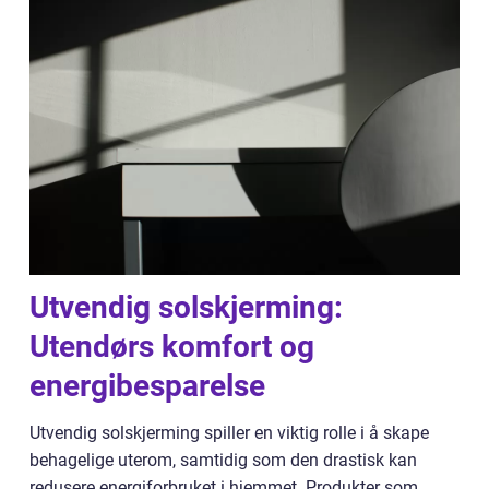
Utvendig solskjerming:
Utendørs komfort og
energibesparelse
Utvendig solskjerming spiller en viktig rolle i å skape
behagelige uterom, samtidig som den drastisk kan
redusere energiforbruket i hjemmet. Produkter som