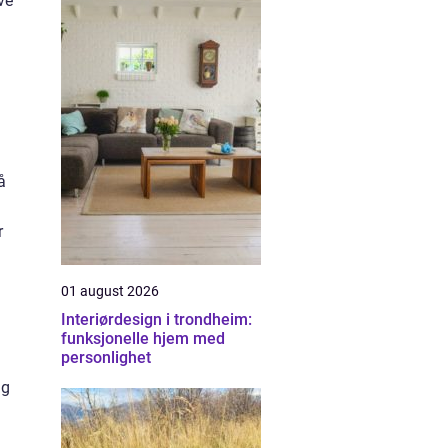
ve
å
r
01 august 2026
Interiørdesign i trondheim:
funksjonelle hjem med
personlighet
ng