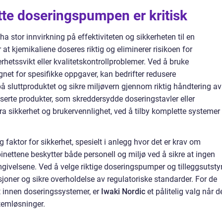
tte doseringspumpen er kritisk
a stor innvirkning på effektiviteten og sikkerheten til en
t kjemikaliene doseres riktig og eliminerer risikoen for
erhetssvikt eller kvalitetskontrollproblemer. Ved å bruke
et for spesifikke oppgaver, kan bedrifter redusere
på sluttproduktet og sikre miljøvern gjennom riktig håndtering av
liserte produkter, som skreddersydde doseringstavler eller
ra sikkerhet og brukervennlighet, ved å tilby komplette systemer
 faktor for sikkerhet, spesielt i anlegg hvor det er krav om
inettene beskytter både personell og miljø ved å sikre at ingen
ivelsene. Ved å velge riktige doseringspumper og tilleggsutstyr
sjoner og sikre overholdelse av regulatoriske standarder. For de
t innen doseringssystemer, er
Iwaki Nordic
et pålitelig valg når d
temløsninger.