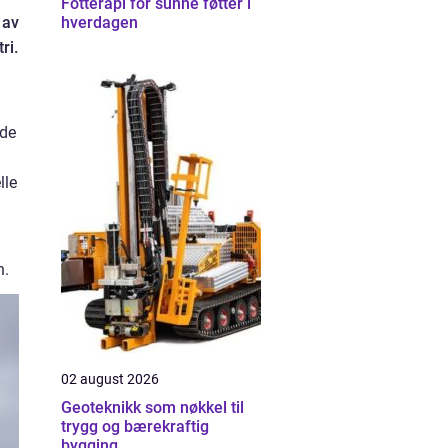
Fotterapi for sunne føtter i
 av
hverdagen
ri.
gde
lle
n.
02 august 2026
Geoteknikk som nøkkel til
trygg og bærekraftig
bygging