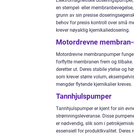
Elektromagnetiske doseringspumper, o
en stempel- eller membranbevegelse
grunn av sin presise doseringsegenska
behov for presis kontroll over små m
krever nøyaktig kjemikaliedosering.
Motordrevne membran-
Motordrevne membranpumper fungerer
forflytte membranen frem og tilbake.
deretter ut. Deres stabile ytelse og 
som krever større volum, eksempelvis 
mengder flytende kjemikalier kreves.
Tannhjulspumper
Tannhjulspumper er kjent for sin evne
strømningsleveranse. Disse pumpene e
er nødvendig, slik som i petrokjemisk
essensiell for produktkvalitet. Deres r