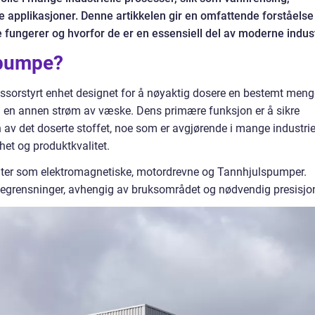
 applikasjoner. Denne artikkelen gir en omfattende forståelse
fungerer og hvorfor de er en essensiell del av moderne indust
spumpe?
sorstyrt enhet designet for å nøyaktig dosere en bestemt men
n i en annen strøm av væske. Dens primære funksjon er å sikre
av det doserte stoffet, noe som er avgjørende i mange industrie
het og produktkvalitet.
anter som elektromagnetiske, motordrevne og Tannhjulspumper.
 begrensninger, avhengig av bruksområdet og nødvendig presisjo