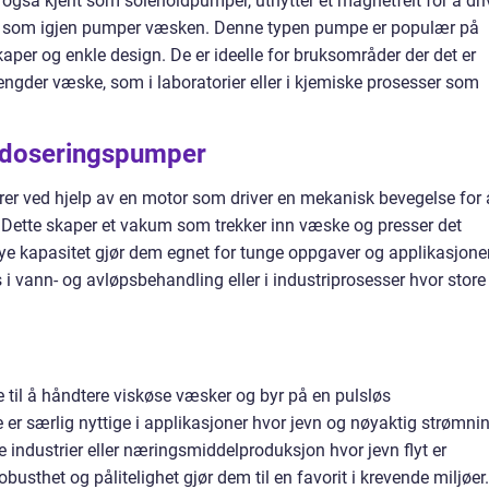
gså kjent som solenoidpumper, utnytter et magnetfelt for å dri
, som igjen pumper væsken. Denne typen pumpe er populær på
per og enkle design. De er ideelle for bruksområder der det er
engder væske, som i laboratorier eller i kjemiske prosesser som
doseringspumper
 ved hjelp av en motor som driver en mekanisk bevegelse for 
 Dette skaper et vakum som trekker inn væske og presser det
høye kapasitet gjør dem egnet for tunge oppgaver og applikasjone
i vann- og avløpsbehandling eller i industriprosesser hvor store
 til å håndtere viskøse væsker og byr på en pulsløs
r særlig nyttige i applikasjoner hvor jevn og nøyaktig strømni
e industrier eller næringsmiddelproduksjon hvor jevn flyt er
obusthet og pålitelighet gjør dem til en favorit i krevende miljøer.