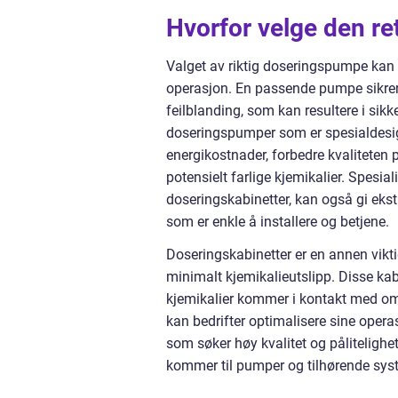
Hvorfor velge den re
Valget av riktig doseringspumpe kan h
operasjon. En passende pumpe sikrer a
feilblanding, som kan resultere i sikk
doseringspumper som er spesialdesign
energikostnader, forbedre kvaliteten 
potensielt farlige kjemikalier. Spesia
doseringskabinetter, kan også gi ekst
som er enkle å installere og betjene.
Doseringskabinetter er en annen viktig
minimalt kjemikalieutslipp. Disse kab
kjemikalier kommer i kontakt med omg
kan bedrifter optimalisere sine opera
som søker høy kvalitet og pålitelighe
kommer til pumper og tilhørende sys