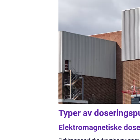
Typer av doserings
Elektromagnetiske dos