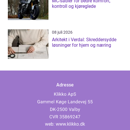
MC-sadler for bedre komfort,
kontroll og kjøreglede
08 juli 2026
Arkitekt i Verdal: Skreddersydde
løsninger for hjem og næring
Adresse
web:
www.klikko.dk