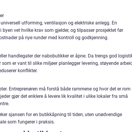
er
, universell utforming, ventilasjon og elektriske anlegg. En
i byen vet hvilke krav som gjelder, og tilpasser prosjektet før
 kostnader på nye runder med kontroll og godkjenning.
eller handlegater der nabobutikker er åpne. Da trengs god logisti
som er vant til slike miljøer planlegger levering, støyende arbei
duserer konflikter.
septer. Entreprenøren må forstå både rammene og hvor det er rom 
kjeder gjør det enklere å levere lik kvalitet i ulike lokaler fra små
entre.
ker sjansen for en butikkåpning til tiden, uten unødvendige
ale som fungerer i praksis.