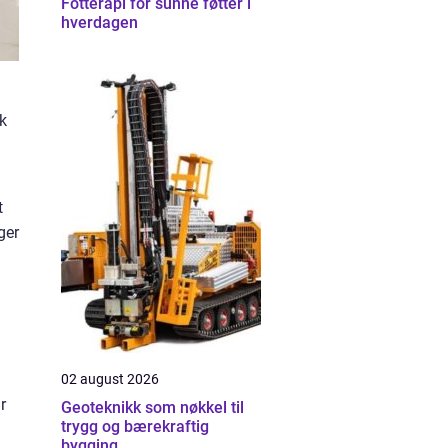
Fotterapi for sunne føtter i
hverdagen
kk
t
ger
02 august 2026
r
Geoteknikk som nøkkel til
trygg og bærekraftig
bygging