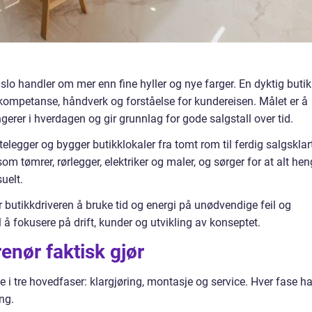
Oslo handler om mer enn fine hyller og nye farger. En dyktig buti
kompetanse, håndverk og forståelse for kundereisen. Målet er å
fungerer i hverdagen og gir grunnlag for gode salgstall over tid.
ttelegger og bygger butikklokaler fra tomt rom til ferdig salgsklar
om tømrer, rørlegger, elektriker og maler, og sørger for at alt hen
uelt.
er butikkdriveren å bruke tid og energi på unødvendige feil og
l å fokusere på drift, kunder og utvikling av konseptet.
enør faktisk gjør
e i tre hovedfaser: klargjøring, montasje og service. Hver fase ha
ng.