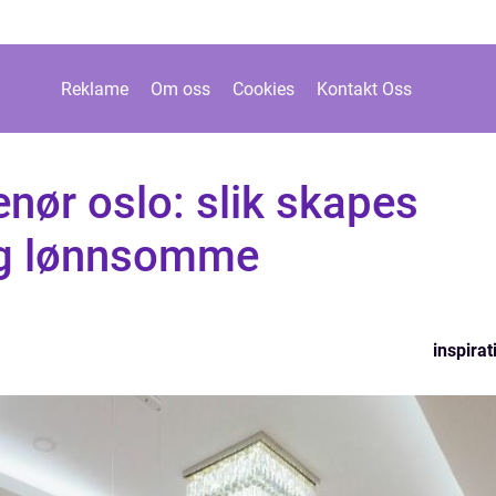
Reklame
Om oss
Cookies
Kontakt Oss
enør oslo: slik skapes
og lønnsomme
inspirat