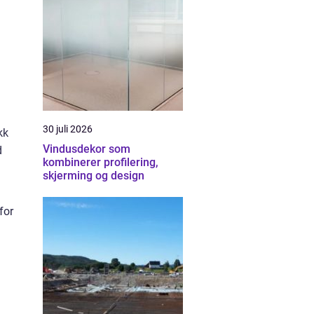
30 juli 2026
kk
Vindusdekor som
d
kombinerer profilering,
skjerming og design
for