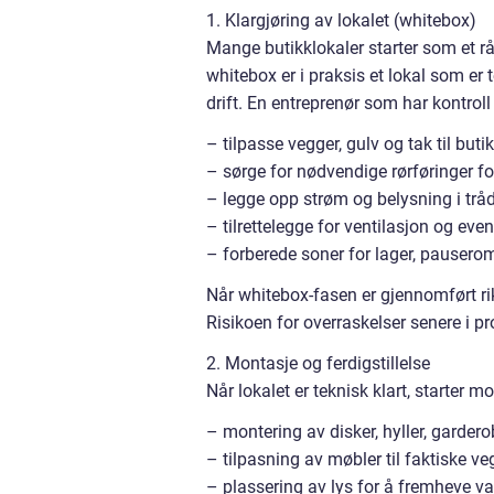
1. Klargjøring av lokalet (whitebox)
Mange butikklokaler starter som et rå
whitebox er i praksis et lokal som er 
drift. En entreprenør som har kontroll
– tilpasse vegger, gulv og tak til but
– sørge for nødvendige rørføringer f
– legge opp strøm og belysning i trå
– tilrettelegge for ventilasjon og even
– forberede soner for lager, pauser
Når whitebox-fasen er gjennomført rik
Risikoen for overraskelser senere i pr
2. Montasje og ferdigstillelse
Når lokalet er teknisk klart, starter 
– montering av disker, hyller, garder
– tilpasning av møbler til faktiske ve
– plassering av lys for å fremheve v