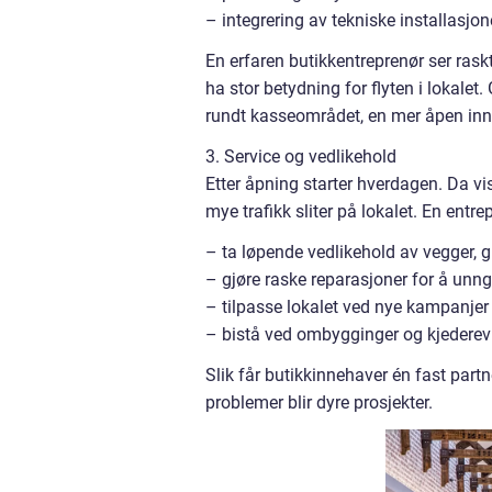
– integrering av tekniske installasj
En erfaren butikkentreprenør ser rask
ha stor betydning for flyten i lokale
rundt kasseområdet, en mer åpen inng
3. Service og vedlikehold
Etter åpning starter hverdagen. Da vis
mye trafikk sliter på lokalet. En entr
– ta løpende vedlikehold av vegger, 
– gjøre raske reparasjoner for å unn
– tilpasse lokalet ved nye kampanjer 
– bistå ved ombygginger og kjederev
Slik får butikkinnehaver én fast part
problemer blir dyre prosjekter.