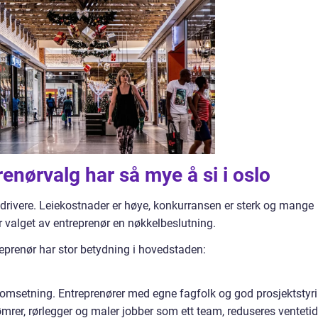
renørvalg har så mye å si i oslo
kdrivere. Leiekostnader er høye, konkurransen er sterk og mange
r valget av entreprenør en nøkkelbeslutning.
treprenør har stor betydning i hovedstaden:
t omsetning. Entreprenører med egne fagfolk og god prosjektstyr
tømrer, rørlegger og maler jobber som ett team, reduseres ventetid