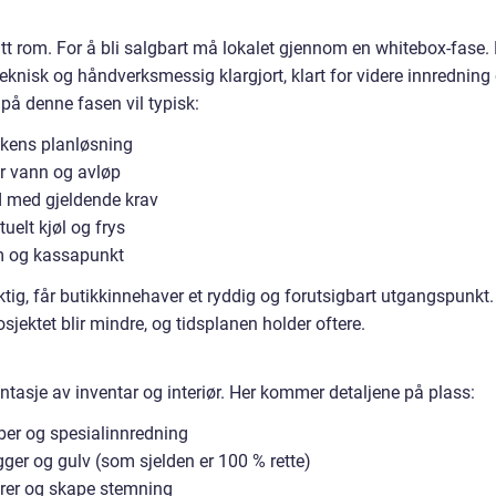
tt rom. For å bli salgbart må lokalet gjennom en whitebox-fase.
teknisk og håndverksmessig klargjort, klart for videre innredning
 på denne fasen vil typisk:
ikkens planløsning
or vann og avløp
d med gjeldende krav
tuelt kjøl og frys
om og kassapunkt
tig, får butikkinnehaver et ryddig og forutsigbart utgangspunkt.
osjektet blir mindre, og tidsplanen holder oftere.
montasje av inventar og interiør. Her kommer detaljene på plass:
ober og spesialinnredning
gger og gulv (som sjelden er 100 % rette)
arer og skape stemning