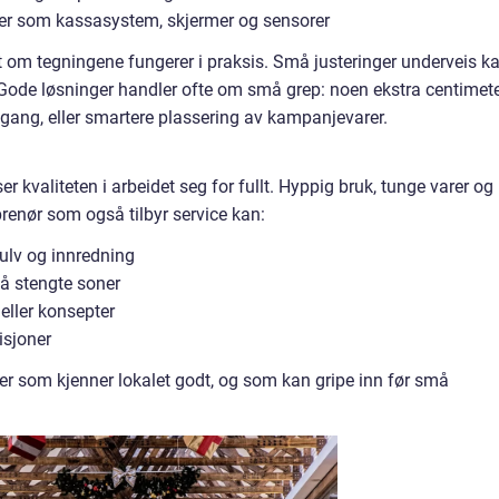
oner som kassasystem, skjermer og sensorer
t om tegningene fungerer i praksis. Små justeringer underveis k
t. Gode løsninger handler ofte om små grep: noen ekstra centimet
ang, eller smartere plassering av kampanjevarer.
er kvaliteten i arbeidet seg for fullt. Hyppig bruk, tunge varer og
eprenør som også tilbyr service kan:
gulv og innredning
gå stengte soner
eller konsepter
isjoner
ner som kjenner lokalet godt, og som kan gripe inn før små