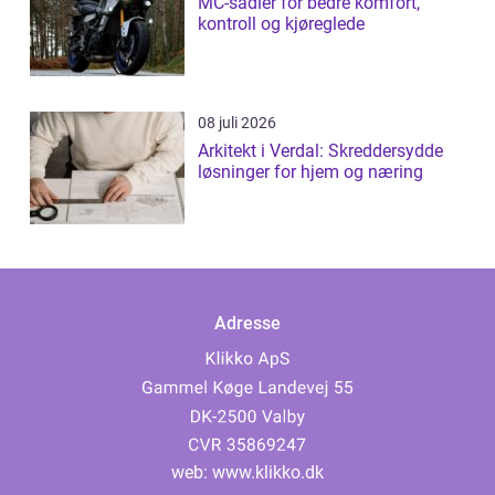
MC-sadler for bedre komfort,
kontroll og kjøreglede
08 juli 2026
Arkitekt i Verdal: Skreddersydde
løsninger for hjem og næring
Adresse
web:
www.klikko.dk