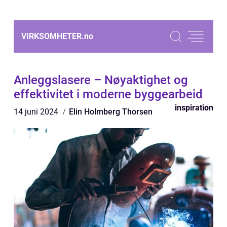
VIRKSOMHETER.
no
Anleggslasere – Nøyaktighet og
effektivitet i moderne byggearbeid
inspiration
14 juni 2024
Elin Holmberg Thorsen